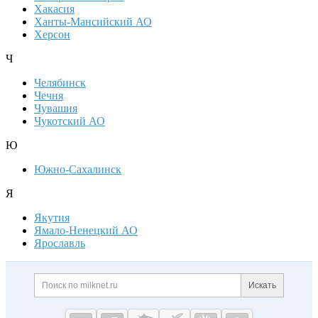
Хакасия
Ханты-Мансийский АО
Херсон
Ч
Челябинск
Чечня
Чувашия
Чукотский АО
Ю
Южно-Сахалинск
Я
Якутия
Ямало-Ненецкий АО
Ярославль
Дополнительная информация
Поиск по сайту и ссылк
Искать
Cсылки на полезные проекты