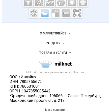
Молочная
промышленность
России на
Важные разделы и контакты
Навигация по сайту
Milknet.ru
О МАРКЕТПЛЕЙСЕ
Новости Milknet.ru
РАЗДЕЛЫ
Услуги и цены
Объявления
ТОВАРЫ И УСЛУГИ
Размещение рекламы
Каталог компаний
Молочная продукция
Публичная оферта
Новости рынка
Вторичное сырье
Контактная информация
Форум
Milknet.ru – весь
рынок молока
в России.
Оборудование
Политика обработки персональных данных
ООО «Инлайн»
Энциклопедия
Прочее
ИНН: 7805355672
Для СМИ
Бренды
КПП: 780501001
Добавить объявление
ОГРН: 1047855085442
Блог
Карта объявлений
Юридический адрес: 196066, г. Санкт-Петербург,
Московский проспект, д. 212
Мы в соцсетях: