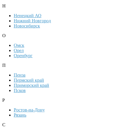
Н
Ненецкий АО
Нижний Новгород
Новосибирск
О
Омск
Орел
Оренбург
П
Пенза
Пермский край
Приморский край
Псков
Р
Ростов-на-Дону
Рязань
С