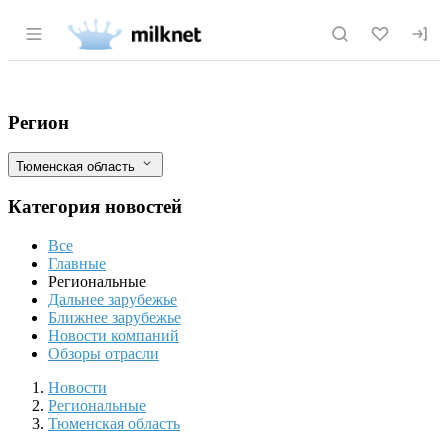
Раздел навигации по сайту milknet.ru
Тюменская область — вторая на Урале п
Фильтры
Регион
Тюменская область
Категория новостей
Все
Главные
Региональные
Дальнее зарубежье
Ближнее зарубежье
Новости компаний
Обзоры отрасли
Новости
Разделы
Новости
Региональные
Тюменская область