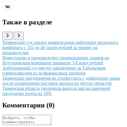
Также в разделе
Иллюстрация новости
Тюменский суд снизил компенсацию работнице молочного
комбината с 355 до 40 тысяч рублей за травму на
производстве
Иллюстрация новости
Инвестиции в производство глазированных сырков на
Ялуторовском комбинате превысят 3,8 млрд рублей
Иллюстрация новости
Арбитражный суд введет наблюдение за Тобольским
гормолзаводом из-за финансовых проблем
Иллюстрация новости
Тюменские предприятия не столкнулись с дефицитом сырья
после ограничения поставок молока из других областей
Иллюстрация новости
Тюменская область увеличила выпуск маслосливочной
продукции почти на 10%
Комментарии (
0
)