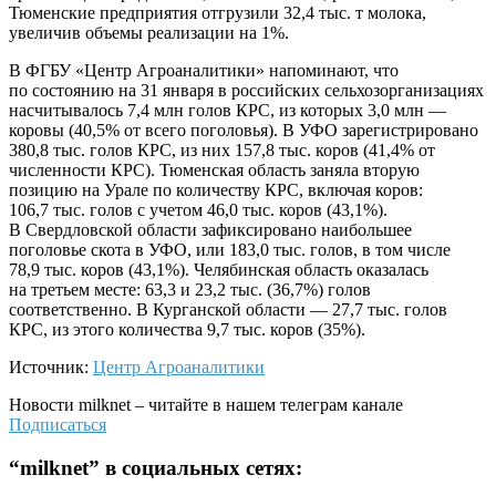
Тюменские предприятия отгрузили 32,4 тыс. т молока,
увеличив объемы реализации на 1%.
В ФГБУ «Центр Агроаналитики» напоминают, что
по состоянию на 31 января в российских сельхозорганизациях
насчитывалось 7,4 млн голов КРС, из которых 3,0 млн —
коровы (40,5% от всего поголовья). В УФО зарегистрировано
380,8 тыс. голов КРС, из них 157,8 тыс. коров (41,4% от
численности КРС). Тюменская область заняла вторую
позицию на Урале по количеству КРС, включая коров:
106,7 тыс. голов с учетом 46,0 тыс. коров (43,1%).
В Свердловской области зафиксировано наибольшее
поголовье скота в УФО, или 183,0 тыс. голов, в том числе
78,9 тыс. коров (43,1%). Челябинская область оказалась
на третьем месте: 63,3 и 23,2 тыс. (36,7%) голов
соответственно. В Курганской области — 27,7 тыс. голов
КРС, из этого количества 9,7 тыс. коров (35%).
Источник:
Центр Агроаналитики
Новости
milknet
– читайте в нашем телеграм канале
Подписаться
“
milknet
” в социальных сетях: