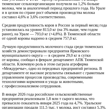
тюменские сельхозорганизации получили на 1,2% больше
молока, чем за аналогичный период прошлого года. На Урале
и в целом по стране рост объемов производства молока
составил 4,6% и 3,6% соответственно.
Средняя продуктивность коров в России за первый месяц года
установилась на уровне 813,0 кг (на 3% выше, чем годом
ранее), на Урале — 793,0 кг (+4,8%). В Тюменской области
от одной коровы надоено в среднем 757,0 кг.
Лучшую продуктивность молочного стада среди тюменских
хозяйств демонстрировали предприятия Ярковского
муниципального округа — в среднем 29,0 кг в сутки
от коровы, сообщал в феврале департамент АПК Тюменской
области. Ключевую роль в этом сыграла агрофирма
«Междуречье», одно из передовых предприятий региона. В
департаменте ее высокие результаты связывают с грамотным
управлением процессов производства, современными
технологиями кормления и ухода за животными,
с профессионализмом сотрудников.
В январе 2026 года российские сельскохозяйственные
предприятия реализовали 1,8 млн т сырого молока, что
превысило показатель января 2025 года на 4,7%. Уральские
организации продали 111,5 тыс. т молока, рост составил 5,3%.