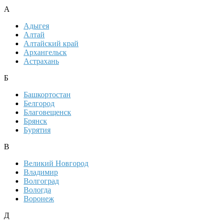
А
Адыгея
Алтай
Алтайский край
Архангельск
Астрахань
Б
Башкортостан
Белгород
Благовещенск
Брянск
Бурятия
В
Великий Новгород
Владимир
Волгоград
Вологда
Воронеж
Д