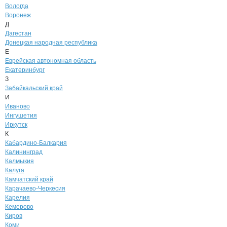
Вологда
Воронеж
Д
Дагестан
Донецкая народная республика
Е
Еврейская автономная область
Екатеринбург
З
Забайкальский край
И
Иваново
Ингушетия
Иркутск
К
Кабардино-Балкария
Калининград
Калмыкия
Калуга
Камчатский край
Карачаево-Черкесия
Карелия
Кемерово
Киров
Коми