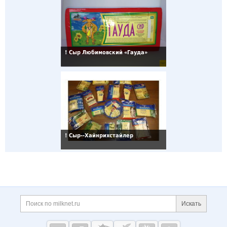
!
Сыр Любимовский «Гауда»
!
Сыр--Хайнрихстайлер
Дополнительная информация
Поиск по сайту и ссы
Искать
Cсылки на полезные проекты