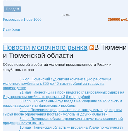
Продам
07:04
Резервуар я1-осв-1000
350000 руб.
Иван Ухов
Новости молочного рынка
В Тюмени
и Тюменской области
Обзор новостей и событий молочной промышленности России и
зарубежных стран.
6 июл
Тюменский суд снизил компенсацию работнице
молочного комбината с 355 до 40 тысяч рублей за травму на
производстве
21 мая
Инвестиции в производство глазированных сырков на
Ялуторовском комбинате превысят 3,8 млрд рублей
30 апр
Арбитражный суд введет наблюдение за Тобольским
гормолзаводом из-за финансовых проблем
3 апр
Тюменские предприятия не столкнулись с дефицитом
сырья после ограничения поставок молока из других областей
3 апр
Тюменская область увеличила выпуск маслосливочной
продукции почти на 10%
10 мар
Тюменская область — вторая на Урале по количеству