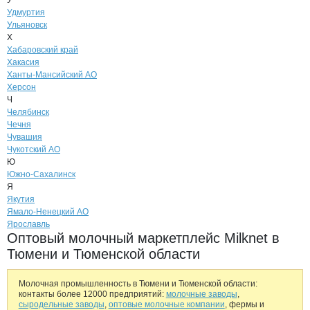
У
Удмуртия
Ульяновск
Х
Хабаровский край
Хакасия
Ханты-Мансийский АО
Херсон
Ч
Челябинск
Чечня
Чувашия
Чукотский АО
Ю
Южно-Сахалинск
Я
Якутия
Ямало-Ненецкий АО
Ярославль
Оптовый молочный маркетплейс Milknet в
Тюмени и Тюменской области
Молочная промышленность в Тюмени и Тюменской области:
контакты более 12000 предприятий:
молочные заводы
,
сыродельные заводы
,
оптовые молочные компании
, фермы и