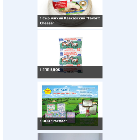
!
Сыр мягкий Кавказский "Favorit
Cheese"
!
ГПП ЕДОК
!
ООО "Расмас"