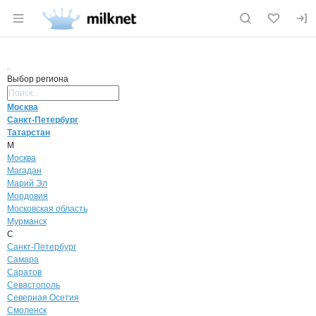
Раздел навигации по сайту milknet.ru
Выбор региона
Поиск региона
Москва
Санкт-Петербург
Татарстан
М
Москва
Магадан
Марий Эл
Мордовия
Московская область
Мурманск
С
Санкт-Петербург
Самара
Саратов
Севастополь
Северная Осетия
Смоленск