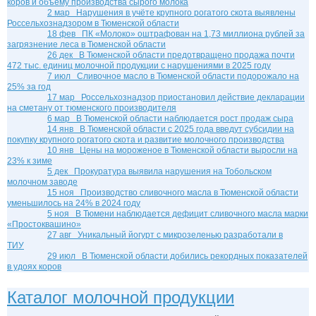
коров и объему производства сырого молока
2 мар
Нарушения в учёте крупного рогатого скота выявлены
Россельхознадзором в Тюменской области
18 фев
ПК «Молоко» оштрафован на 1,73 миллиона рублей за
загрязнение леса в Тюменской области
26 дек
В Тюменской области предотвращено продажа почти
472 тыс. единиц молочной продукции с нарушениями в 2025 году
7 июл
Сливочное масло в Тюменской области подорожало на
25% за год
17 мар
Россельхознадзор приостановил действие декларации
на сметану от тюменского производителя
6 мар
В Тюменской области наблюдается рост продаж сыра
14 янв
В Тюменской области с 2025 года введут субсидии на
покупку крупного рогатого скота и развитие молочного производства
10 янв
Цены на мороженое в Тюменской области выросли на
23% к зиме
5 дек
Прокуратура выявила нарушения на Тобольском
молочном заводе
15 ноя
Производство сливочного масла в Тюменской области
уменьшилось на 24% в 2024 году
5 ноя
В Тюмени наблюдается дефицит сливочного масла марки
«Простоквашино»
27 авг
Уникальный йогурт с микрозеленью разработали в
ТИУ
29 июл
В Тюменской области добились рекордных показателей
в удоях коров
Каталог молочной продукции