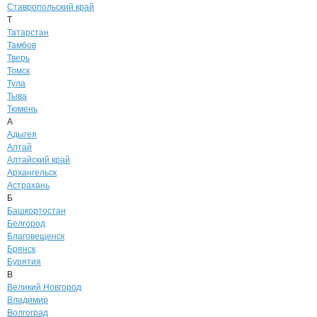
Ставропольский край
Т
Татарстан
Тамбов
Тверь
Томск
Тула
Тыва
Тюмень
А
Адыгея
Алтай
Алтайский край
Архангельск
Астрахань
Б
Башкортостан
Белгород
Благовещенск
Брянск
Бурятия
В
Великий Новгород
Владимир
Волгоград